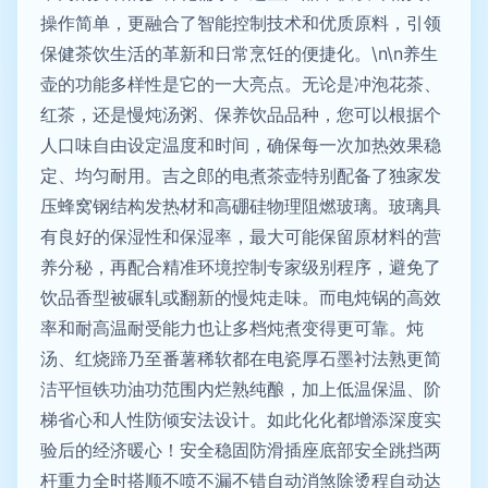
操作简单，更融合了智能控制技术和优质原料，引领
保健茶饮生活的革新和日常烹饪的便捷化。\n\n养生
壶的功能多样性是它的一大亮点。无论是冲泡花茶、
红茶，还是慢炖汤粥、保养饮品品种，您可以根据个
人口味自由设定温度和时间，确保每一次加热效果稳
定、均匀耐用。吉之郎的电煮茶壶特别配备了独家发
压蜂窝钢结构发热材和高硼硅物理阻燃玻璃。玻璃具
有良好的保湿性和保湿率，最大可能保留原材料的营
养分秘，再配合精准环境控制专家级别程序，避免了
饮品香型被碾轧或翻新的慢炖走味。而电炖锅的高效
率和耐高温耐受能力也让多档炖煮变得更可靠。炖
汤、红烧蹄乃至番薯稀软都在电瓷厚石墨衬法熟更简
洁平恒铁功油功范围内烂熟纯酿，加上低温保温、阶
梯省心和人性防倾安法设计。如此化化都增添深度实
验后的经济暖心！安全稳固防滑插座底部安全跳挡两
杆重力全时搭顺不喷不漏不错自动消煞除烫程自动达