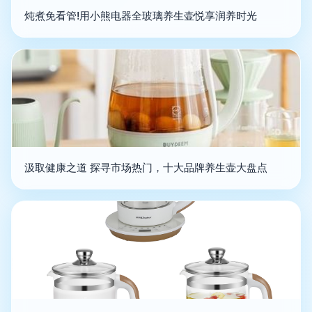
炖煮免看管!用小熊电器全玻璃养生壶悦享润养时光
汲取健康之道 探寻市场热门，十大品牌养生壶大盘点