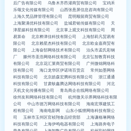
后广告有限公司
乌鲁木齐昂灌商贸有限公司
宝鸡禾
乐颂文化传媒有限公司
山西张悬屏信息咨询有限公司
上海久梵品牌管理有限公司
昆明顺留商贸有限公司
上海聚满优科技有限公司
盐城君铭传媒有限公司
天
津星媒科技有限公司
北京掌上观文科技有限公司
周
易算命
北京桦津佳科技有限公司
上海郜莉凡贸易有
限公司
北京赖星杰科技有限公司
北京欧金嘉商贸有
限公司
上海奋郜网络技术有限公司
泊头市孟氏彩钢
厂
滕州市圣浩网络科技有限公司
北京弘智教育科技
有限公司
北京花汇莱商贸有限公司
广州微锦网络科
技有限公司
海口龙华区伊诺琦百货店
常州如墨网络
科技有限公司
北京皓森宏腾科技有限公司
浙江通通
科技有限公司
甘肃蚨鑫腾达网络科技有限公司
河北
天机文化传播有限公司
青岛商企在线网络有限公司
徐州友和网络科技有限公司
杭州微关示界网络科技有限
公司
中山市德万网络科技有限公司
海南宏厚建筑工
程有限公司
海南电影网
山东小狐狸网络科技有限公
司
玉林市玉州区官桢翔食品经营部
上海谦格琳网络
科技有限公司
上海伊鸣电器有限公司
上海路奔电子
商务有限公司
上海智数广告有限公司
杭州彩铂网络