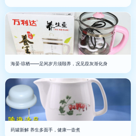
海晏·琼栖——足闲岁月须颐养，况见葭灰渐化身
药罐新解 养生多面手，健康一壶煮