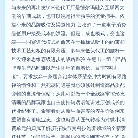
与未来的再出发\n米链代工厂是德尔玛融入互联网大
潮的早期成就，也可以说是得天独厚的流量捕手。依
靠小米的品牌吸信及渠道推力,它收割了一道电子消费
品低用户接受成本的洪流。但是，成也模式，变也这
端——同赛道代模式的命穴在于抽梯试听下的约束和
技术工艺短板的有限分压。多年来低头代工的腰杆一
旦没迎来思维霸级进步的战略敲验,在翻出一组自己品
牌养生产品时难以产生闭环的自增长。目前“存世
者”，要求放弃一条腿奔驰拿体系壁垒冲力时间有限路
径的惯性和自然死胡同隐患就必须修处制造高品质配
套物的自溢价值站：从此可以做一个全线路掌控形态
清晰的品牌玩家也自主使推销话语能讲述原创成长的
代业纪事了。希望看到从新生而善养的养生壶案例来
重塑自有蓄电业态。这也就是从匠气转移为对微小消
费单元的归属了解,开拓快节奏科技泡养领域的全新责
任环节。\n追追滚烫：数据后的感性刚需形态下的“发