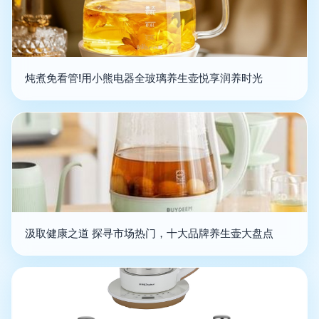
炖煮免看管!用小熊电器全玻璃养生壶悦享润养时光
汲取健康之道 探寻市场热门，十大品牌养生壶大盘点