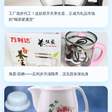
工厂底价代工！这款双开关养生壶，正成为礼品市场
的“喝茶硬通货”
海晏·琼栖——足闲岁月须颐养，况见葭灰渐化身